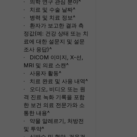
· 의학 연구 관심 분야^
· 치료 및 수술 날짜^
· 병력 및 치료 정보^
· 환자가 보고한 결과 측
정값(예: 건강 상태 또는 치
료에 대한 설문지 및 설문
조사 응답)^
· DICOM 이미지, X-선,
MRI 및 의료 스캔^
· 사용자 활동^
· 치료 완료 및 사용 내역^
· 오디오, 비디오 또는 원
격 진료 녹화 기록을 포함
한 보건 의료 전문가와 소
통한 내용^
· 약물 알레르기, 처방전
및 투약^
· 심박수 및 혈압, 걸음걸