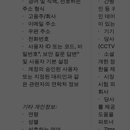
· 경어 및 직책, 선호하는
· 간병인 또
주소 형식
인 등 귀하를
· 고용주/회사
인 데이터를 
· 이메일 주소
이 있는 자
· 우편 주소
· 기기
· 전화번호
· 당사의 보
· 사용자 ID 또는 코드, 비
(CCTV 포함)
밀번호^, 보안 질문 답변^
· 소셜 미디
및 사용자 기본 설정
개한 정보에 
· 계정의 승인된 사용자
한을 제공하는
또는 지정된 대리인과 같
· 시장 조사 
은 관련자의 연락처 정보
시험 외 연구
회사
· 당사의 제
기타 개인정보:
를 제공하고 
· 연령
도움을 주는 
· 성별
파트너 또는 
· 선호하는 언어
· Zimmer B